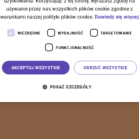
użytkowania. Korzystając z tej strony, wyrażasz zgodę na
używanie przez nas wszystkich plików cookie zgodnie z
C
o
ś
p
o
s
z
ł
o
n
i
e
t
a
k
warunkami naszej polityki plików cookie.
Dowiedz się więcej
NIEZBĘDNE
WYDAJNOŚĆ
TARGETOWANIE
FUNKCJONALNOŚĆ
P
o
w
r
ó
t
d
o
s
t
r
o
n
y
g
ł
ó
w
n
e
j
AKCEPTUJ WSZYSTKIE
ODRZUĆ WSZYSTKIE
POKAŻ SZCZEGÓŁY