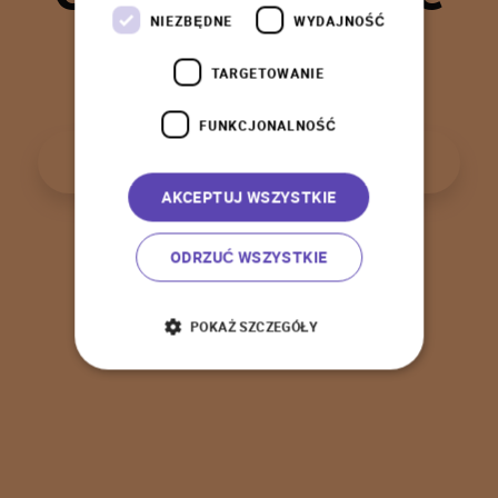
t
a
k
!
NIEZBĘDNE
WYDAJNOŚĆ
TARGETOWANIE
FUNKCJONALNOŚĆ
P
o
w
r
ó
t
d
o
s
t
r
o
n
y
g
ł
ó
w
n
e
j
AKCEPTUJ WSZYSTKIE
ODRZUĆ WSZYSTKIE
POKAŻ SZCZEGÓŁY