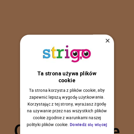
×
Ta strona używa plików
U
p
s
!
cookie
Ta strona korzysta z plików cookie, aby
zapewnić lepszą wygodę użytkowania.
Korzystając z tej strony, wyrażasz zgodę
na używanie przez nas wszystkich plików
C
o
ś
p
o
s
z
ł
o
n
i
e
cookie zgodnie z warunkami naszej
polityki plików cookie.
Dowiedz się więcej