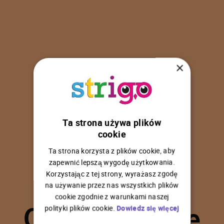
×
Ta strona używa plików
U
p
s
!
cookie
Ta strona korzysta z plików cookie, aby
zapewnić lepszą wygodę użytkowania.
Korzystając z tej strony, wyrażasz zgodę
na używanie przez nas wszystkich plików
C
o
ś
p
o
s
z
ł
o
n
i
e
cookie zgodnie z warunkami naszej
polityki plików cookie.
Dowiedz się więcej