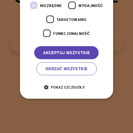
t
a
k
!
NIEZBĘDNE
WYDAJNOŚĆ
TARGETOWANIE
FUNKCJONALNOŚĆ
P
o
w
r
ó
t
d
o
s
t
r
o
n
y
g
ł
ó
w
n
e
j
AKCEPTUJ WSZYSTKIE
ODRZUĆ WSZYSTKIE
POKAŻ SZCZEGÓŁY