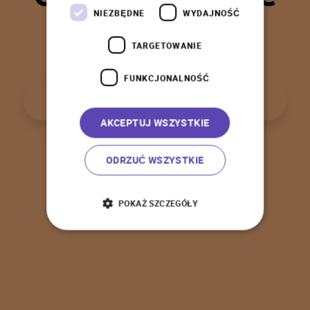
t
a
k
!
NIEZBĘDNE
WYDAJNOŚĆ
TARGETOWANIE
FUNKCJONALNOŚĆ
P
o
w
r
ó
t
d
o
s
t
r
o
n
y
g
ł
ó
w
n
e
j
AKCEPTUJ WSZYSTKIE
ODRZUĆ WSZYSTKIE
POKAŻ SZCZEGÓŁY