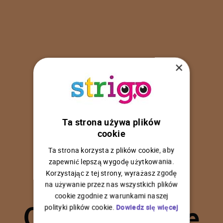
×
Ta strona używa plików
U
p
s
!
cookie
Ta strona korzysta z plików cookie, aby
zapewnić lepszą wygodę użytkowania.
Korzystając z tej strony, wyrażasz zgodę
na używanie przez nas wszystkich plików
C
o
ś
p
o
s
z
ł
o
n
i
e
cookie zgodnie z warunkami naszej
polityki plików cookie.
Dowiedz się więcej