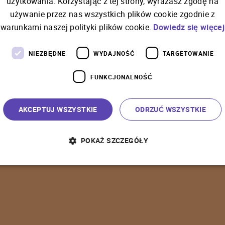
użytkowania. Korzystając z tej strony, wyrażasz zgodę na
używanie przez nas wszystkich plików cookie zgodnie z
C
o
ś
p
o
s
z
ł
o
n
i
e
t
a
k
warunkami naszej polityki plików cookie.
Dowiedz się więcej
NIEZBĘDNE
WYDAJNOŚĆ
TARGETOWANIE
FUNKCJONALNOŚĆ
P
o
w
r
ó
t
d
o
s
t
r
o
n
y
g
ł
ó
w
n
e
j
AKCEPTUJ WSZYSTKIE
ODRZUĆ WSZYSTKIE
POKAŻ SZCZEGÓŁY