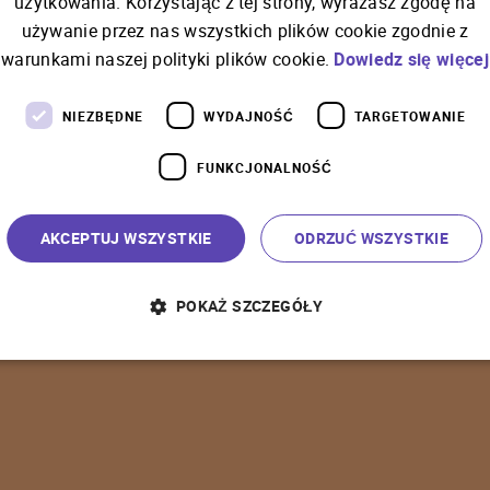
użytkowania. Korzystając z tej strony, wyrażasz zgodę na
używanie przez nas wszystkich plików cookie zgodnie z
C
o
ś
p
o
s
z
ł
o
n
i
e
t
a
k
warunkami naszej polityki plików cookie.
Dowiedz się więcej
NIEZBĘDNE
WYDAJNOŚĆ
TARGETOWANIE
FUNKCJONALNOŚĆ
P
o
w
r
ó
t
d
o
s
t
r
o
n
y
g
ł
ó
w
n
e
j
AKCEPTUJ WSZYSTKIE
ODRZUĆ WSZYSTKIE
POKAŻ SZCZEGÓŁY