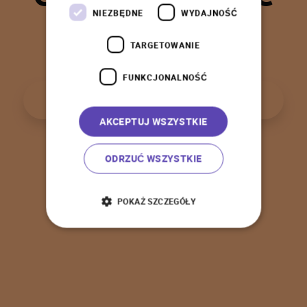
t
a
k
!
NIEZBĘDNE
WYDAJNOŚĆ
TARGETOWANIE
FUNKCJONALNOŚĆ
P
o
w
r
ó
t
d
o
s
t
r
o
n
y
g
ł
ó
w
n
e
j
AKCEPTUJ WSZYSTKIE
ODRZUĆ WSZYSTKIE
POKAŻ SZCZEGÓŁY