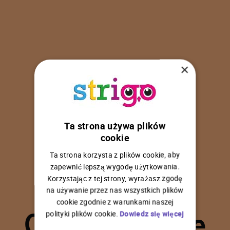
×
Ta strona używa plików
U
p
s
!
cookie
Ta strona korzysta z plików cookie, aby
zapewnić lepszą wygodę użytkowania.
Korzystając z tej strony, wyrażasz zgodę
na używanie przez nas wszystkich plików
C
o
ś
p
o
s
z
ł
o
n
i
e
cookie zgodnie z warunkami naszej
polityki plików cookie.
Dowiedz się więcej