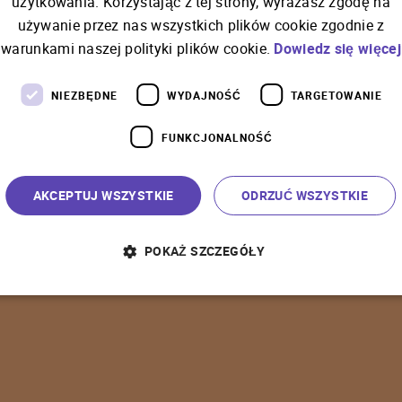
użytkowania. Korzystając z tej strony, wyrażasz zgodę na
używanie przez nas wszystkich plików cookie zgodnie z
C
o
ś
p
o
s
z
ł
o
n
i
e
t
a
k
warunkami naszej polityki plików cookie.
Dowiedz się więcej
NIEZBĘDNE
WYDAJNOŚĆ
TARGETOWANIE
FUNKCJONALNOŚĆ
P
o
w
r
ó
t
d
o
s
t
r
o
n
y
g
ł
ó
w
n
e
j
AKCEPTUJ WSZYSTKIE
ODRZUĆ WSZYSTKIE
POKAŻ SZCZEGÓŁY