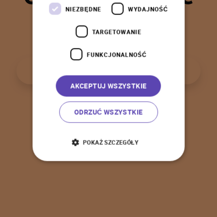
t
a
k
!
NIEZBĘDNE
WYDAJNOŚĆ
TARGETOWANIE
FUNKCJONALNOŚĆ
P
o
w
r
ó
t
d
o
s
t
r
o
n
y
g
ł
ó
w
n
e
j
AKCEPTUJ WSZYSTKIE
ODRZUĆ WSZYSTKIE
POKAŻ SZCZEGÓŁY