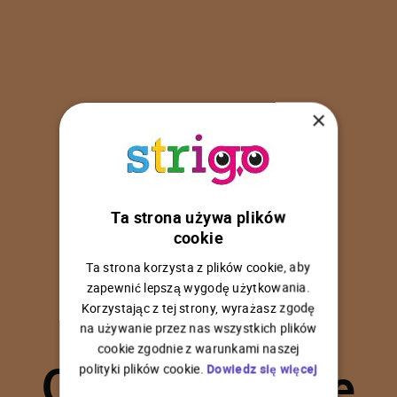
×
Ta strona używa plików
U
p
s
!
cookie
Ta strona korzysta z plików cookie, aby
zapewnić lepszą wygodę użytkowania.
Korzystając z tej strony, wyrażasz zgodę
na używanie przez nas wszystkich plików
C
o
ś
p
o
s
z
ł
o
n
i
e
cookie zgodnie z warunkami naszej
polityki plików cookie.
Dowiedz się więcej