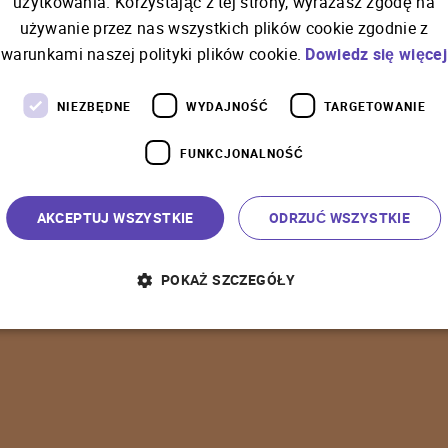
użytkowania. Korzystając z tej strony, wyrażasz zgodę na
używanie przez nas wszystkich plików cookie zgodnie z
C
o
ś
p
o
s
z
ł
o
n
i
e
t
a
k
warunkami naszej polityki plików cookie.
Dowiedz się więcej
NIEZBĘDNE
WYDAJNOŚĆ
TARGETOWANIE
FUNKCJONALNOŚĆ
P
o
w
r
ó
t
d
o
s
t
r
o
n
y
g
ł
ó
w
n
e
j
AKCEPTUJ WSZYSTKIE
ODRZUĆ WSZYSTKIE
POKAŻ SZCZEGÓŁY