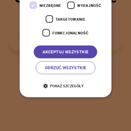
t
a
k
!
NIEZBĘDNE
WYDAJNOŚĆ
TARGETOWANIE
FUNKCJONALNOŚĆ
P
o
w
r
ó
t
d
o
s
t
r
o
n
y
g
ł
ó
w
n
e
j
AKCEPTUJ WSZYSTKIE
ODRZUĆ WSZYSTKIE
POKAŻ SZCZEGÓŁY