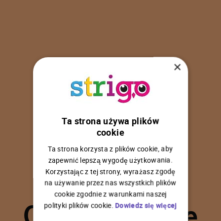
×
Ta strona używa plików
U
p
s
!
cookie
Ta strona korzysta z plików cookie, aby
zapewnić lepszą wygodę użytkowania.
Korzystając z tej strony, wyrażasz zgodę
na używanie przez nas wszystkich plików
C
o
ś
p
o
s
z
ł
o
n
i
e
cookie zgodnie z warunkami naszej
polityki plików cookie.
Dowiedz się więcej