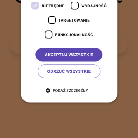
t
a
k
!
NIEZBĘDNE
WYDAJNOŚĆ
TARGETOWANIE
FUNKCJONALNOŚĆ
P
o
w
r
ó
t
d
o
s
t
r
o
n
y
g
ł
ó
w
n
e
j
AKCEPTUJ WSZYSTKIE
ODRZUĆ WSZYSTKIE
POKAŻ SZCZEGÓŁY