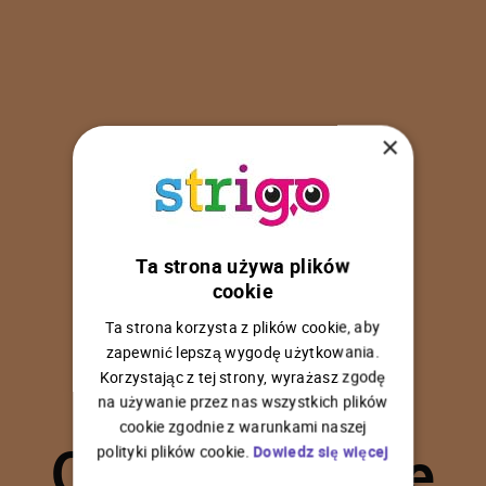
×
Ta strona używa plików
U
p
s
!
cookie
Ta strona korzysta z plików cookie, aby
zapewnić lepszą wygodę użytkowania.
Korzystając z tej strony, wyrażasz zgodę
na używanie przez nas wszystkich plików
C
o
ś
p
o
s
z
ł
o
n
i
e
cookie zgodnie z warunkami naszej
polityki plików cookie.
Dowiedz się więcej