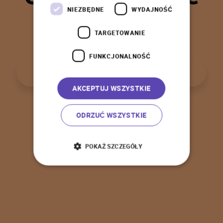
t
a
k
!
NIEZBĘDNE
WYDAJNOŚĆ
TARGETOWANIE
FUNKCJONALNOŚĆ
P
o
w
r
ó
t
d
o
s
t
r
o
n
y
g
ł
ó
w
n
e
j
AKCEPTUJ WSZYSTKIE
ODRZUĆ WSZYSTKIE
POKAŻ SZCZEGÓŁY