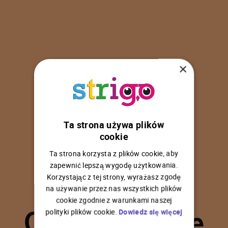
×
Ta strona używa plików
U
p
s
!
cookie
Ta strona korzysta z plików cookie, aby
zapewnić lepszą wygodę użytkowania.
Korzystając z tej strony, wyrażasz zgodę
na używanie przez nas wszystkich plików
C
o
ś
p
o
s
z
ł
o
n
i
e
cookie zgodnie z warunkami naszej
polityki plików cookie.
Dowiedz się więcej