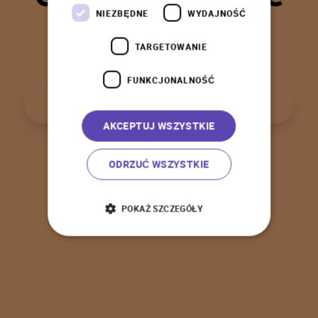
t
a
k
!
NIEZBĘDNE
WYDAJNOŚĆ
TARGETOWANIE
FUNKCJONALNOŚĆ
P
o
w
r
ó
t
d
o
s
t
r
o
n
y
g
ł
ó
w
n
e
j
AKCEPTUJ WSZYSTKIE
ODRZUĆ WSZYSTKIE
POKAŻ SZCZEGÓŁY