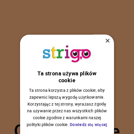
×
Ta strona używa plików
U
p
s
!
cookie
Ta strona korzysta z plików cookie, aby
zapewnić lepszą wygodę użytkowania.
Korzystając z tej strony, wyrażasz zgodę
na używanie przez nas wszystkich plików
C
o
ś
p
o
s
z
ł
o
n
i
e
cookie zgodnie z warunkami naszej
polityki plików cookie.
Dowiedz się więcej