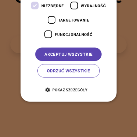
t
a
k
!
NIEZBĘDNE
WYDAJNOŚĆ
TARGETOWANIE
FUNKCJONALNOŚĆ
P
o
w
r
ó
t
d
o
s
t
r
o
n
y
g
ł
ó
w
n
e
j
AKCEPTUJ WSZYSTKIE
ODRZUĆ WSZYSTKIE
POKAŻ SZCZEGÓŁY