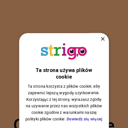
×
Ta strona używa plików
U
p
s
!
cookie
Ta strona korzysta z plików cookie, aby
zapewnić lepszą wygodę użytkowania.
Korzystając z tej strony, wyrażasz zgodę
na używanie przez nas wszystkich plików
C
o
ś
p
o
s
z
ł
o
n
i
e
cookie zgodnie z warunkami naszej
polityki plików cookie.
Dowiedz się więcej