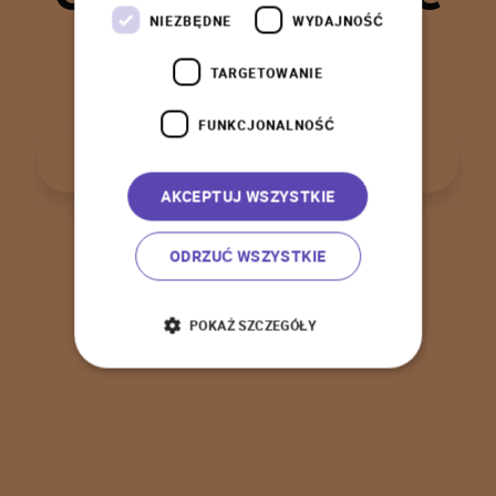
t
a
k
!
NIEZBĘDNE
WYDAJNOŚĆ
TARGETOWANIE
FUNKCJONALNOŚĆ
P
o
w
r
ó
t
d
o
s
t
r
o
n
y
g
ł
ó
w
n
e
j
AKCEPTUJ WSZYSTKIE
ODRZUĆ WSZYSTKIE
POKAŻ SZCZEGÓŁY