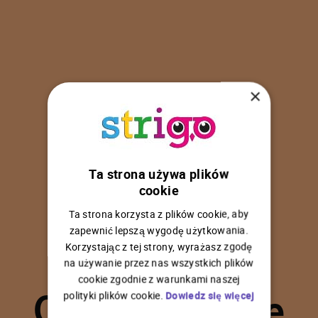
×
Ta strona używa plików
U
p
s
!
cookie
Ta strona korzysta z plików cookie, aby
zapewnić lepszą wygodę użytkowania.
Korzystając z tej strony, wyrażasz zgodę
na używanie przez nas wszystkich plików
C
o
ś
p
o
s
z
ł
o
n
i
e
cookie zgodnie z warunkami naszej
polityki plików cookie.
Dowiedz się więcej