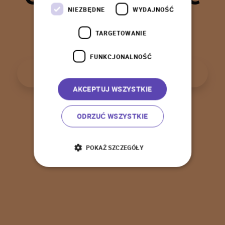
t
a
k
!
NIEZBĘDNE
WYDAJNOŚĆ
TARGETOWANIE
FUNKCJONALNOŚĆ
P
o
w
r
ó
t
d
o
s
t
r
o
n
y
g
ł
ó
w
n
e
j
AKCEPTUJ WSZYSTKIE
ODRZUĆ WSZYSTKIE
POKAŻ SZCZEGÓŁY