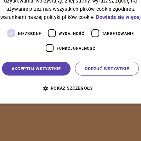
użytkowania. Korzystając z tej strony, wyrażasz zgodę na
używanie przez nas wszystkich plików cookie zgodnie z
C
o
ś
p
o
s
z
ł
o
n
i
e
t
a
k
warunkami naszej polityki plików cookie.
Dowiedz się więcej
NIEZBĘDNE
WYDAJNOŚĆ
TARGETOWANIE
FUNKCJONALNOŚĆ
P
o
w
r
ó
t
d
o
s
t
r
o
n
y
g
ł
ó
w
n
e
j
AKCEPTUJ WSZYSTKIE
ODRZUĆ WSZYSTKIE
POKAŻ SZCZEGÓŁY