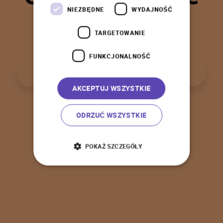
t
a
k
!
NIEZBĘDNE
WYDAJNOŚĆ
TARGETOWANIE
FUNKCJONALNOŚĆ
P
o
w
r
ó
t
d
o
s
t
r
o
n
y
g
ł
ó
w
n
e
j
AKCEPTUJ WSZYSTKIE
ODRZUĆ WSZYSTKIE
POKAŻ SZCZEGÓŁY