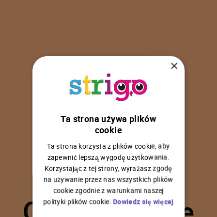
×
Ta strona używa plików
U
p
s
!
cookie
Ta strona korzysta z plików cookie, aby
zapewnić lepszą wygodę użytkowania.
Korzystając z tej strony, wyrażasz zgodę
na używanie przez nas wszystkich plików
C
o
ś
p
o
s
z
ł
o
n
i
e
cookie zgodnie z warunkami naszej
polityki plików cookie.
Dowiedz się więcej