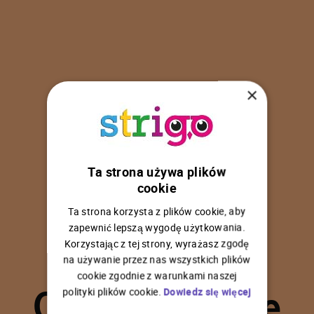
×
Ta strona używa plików
U
p
s
!
cookie
Ta strona korzysta z plików cookie, aby
zapewnić lepszą wygodę użytkowania.
Korzystając z tej strony, wyrażasz zgodę
na używanie przez nas wszystkich plików
C
o
ś
p
o
s
z
ł
o
n
i
e
cookie zgodnie z warunkami naszej
polityki plików cookie.
Dowiedz się więcej