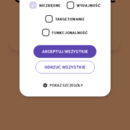
t
a
k
!
NIEZBĘDNE
WYDAJNOŚĆ
TARGETOWANIE
FUNKCJONALNOŚĆ
P
o
w
r
ó
t
d
o
s
t
r
o
n
y
g
ł
ó
w
n
e
j
AKCEPTUJ WSZYSTKIE
ODRZUĆ WSZYSTKIE
POKAŻ SZCZEGÓŁY