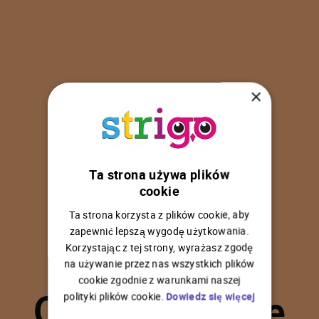
×
Ta strona używa plików
U
p
s
!
cookie
Ta strona korzysta z plików cookie, aby
zapewnić lepszą wygodę użytkowania.
Korzystając z tej strony, wyrażasz zgodę
na używanie przez nas wszystkich plików
C
o
ś
p
o
s
z
ł
o
n
i
e
cookie zgodnie z warunkami naszej
polityki plików cookie.
Dowiedz się więcej