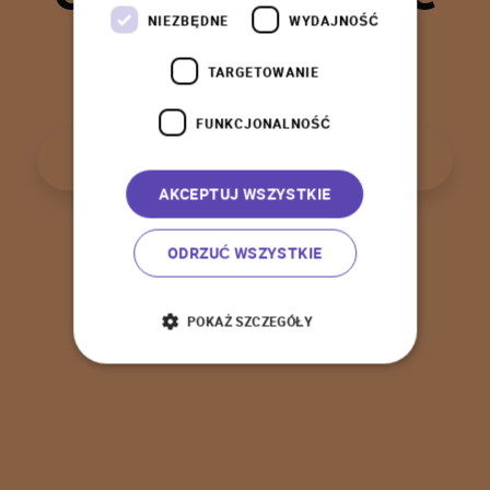
t
a
k
!
NIEZBĘDNE
WYDAJNOŚĆ
TARGETOWANIE
FUNKCJONALNOŚĆ
P
o
w
r
ó
t
d
o
s
t
r
o
n
y
g
ł
ó
w
n
e
j
AKCEPTUJ WSZYSTKIE
ODRZUĆ WSZYSTKIE
POKAŻ SZCZEGÓŁY