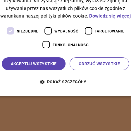
użytkowania. Korzystając z tej strony, wyrażasz zgodę na
używanie przez nas wszystkich plików cookie zgodnie z
C
o
ś
p
o
s
z
ł
o
n
i
e
t
a
k
warunkami naszej polityki plików cookie.
Dowiedz się więcej
NIEZBĘDNE
WYDAJNOŚĆ
TARGETOWANIE
FUNKCJONALNOŚĆ
P
o
w
r
ó
t
d
o
s
t
r
o
n
y
g
ł
ó
w
n
e
j
AKCEPTUJ WSZYSTKIE
ODRZUĆ WSZYSTKIE
POKAŻ SZCZEGÓŁY