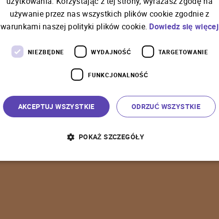
użytkowania. Korzystając z tej strony, wyrażasz zgodę na
używanie przez nas wszystkich plików cookie zgodnie z
C
o
ś
p
o
s
z
ł
o
n
i
e
t
a
k
warunkami naszej polityki plików cookie.
Dowiedz się więcej
NIEZBĘDNE
WYDAJNOŚĆ
TARGETOWANIE
FUNKCJONALNOŚĆ
P
o
w
r
ó
t
d
o
s
t
r
o
n
y
g
ł
ó
w
n
e
j
AKCEPTUJ WSZYSTKIE
ODRZUĆ WSZYSTKIE
POKAŻ SZCZEGÓŁY