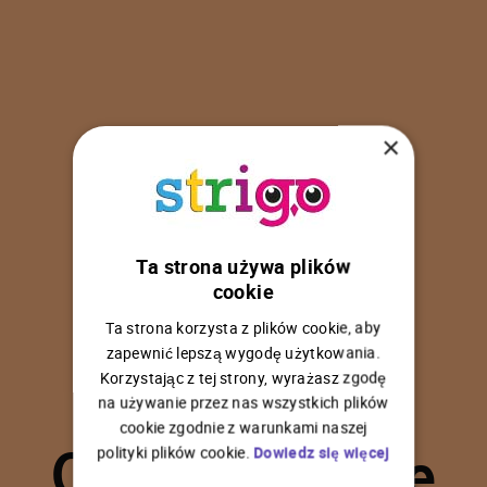
×
Ta strona używa plików
U
p
s
!
cookie
Ta strona korzysta z plików cookie, aby
zapewnić lepszą wygodę użytkowania.
Korzystając z tej strony, wyrażasz zgodę
na używanie przez nas wszystkich plików
C
o
ś
p
o
s
z
ł
o
n
i
e
cookie zgodnie z warunkami naszej
polityki plików cookie.
Dowiedz się więcej