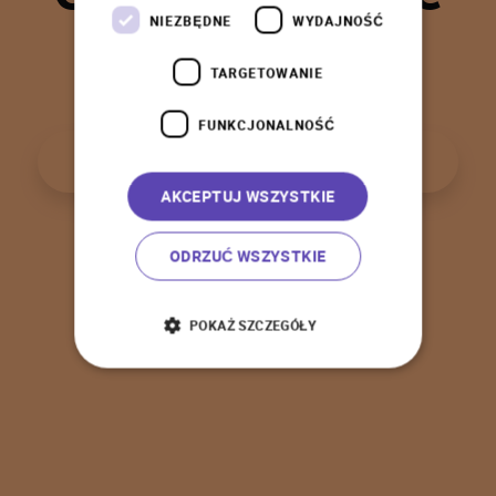
t
a
k
!
NIEZBĘDNE
WYDAJNOŚĆ
TARGETOWANIE
FUNKCJONALNOŚĆ
P
o
w
r
ó
t
d
o
s
t
r
o
n
y
g
ł
ó
w
n
e
j
AKCEPTUJ WSZYSTKIE
ODRZUĆ WSZYSTKIE
POKAŻ SZCZEGÓŁY