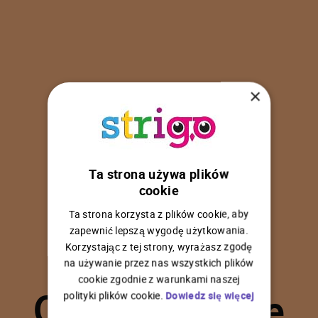
×
Ta strona używa plików
U
p
s
!
cookie
Ta strona korzysta z plików cookie, aby
zapewnić lepszą wygodę użytkowania.
Korzystając z tej strony, wyrażasz zgodę
na używanie przez nas wszystkich plików
C
o
ś
p
o
s
z
ł
o
n
i
e
cookie zgodnie z warunkami naszej
polityki plików cookie.
Dowiedz się więcej