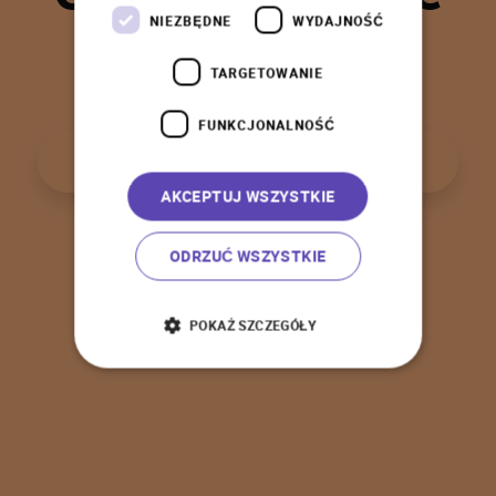
t
a
k
!
NIEZBĘDNE
WYDAJNOŚĆ
TARGETOWANIE
FUNKCJONALNOŚĆ
P
o
w
r
ó
t
d
o
s
t
r
o
n
y
g
ł
ó
w
n
e
j
AKCEPTUJ WSZYSTKIE
ODRZUĆ WSZYSTKIE
POKAŻ SZCZEGÓŁY