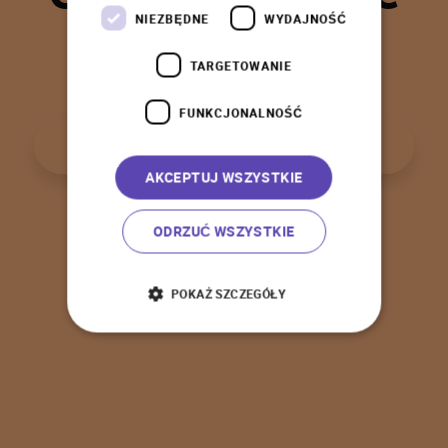
t
a
k
!
NIEZBĘDNE
WYDAJNOŚĆ
TARGETOWANIE
FUNKCJONALNOŚĆ
P
o
w
r
ó
t
d
o
s
t
r
o
n
y
g
ł
ó
w
n
e
j
AKCEPTUJ WSZYSTKIE
ODRZUĆ WSZYSTKIE
POKAŻ SZCZEGÓŁY