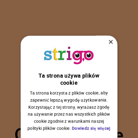
×
Ta strona używa plików
U
p
s
!
cookie
Ta strona korzysta z plików cookie, aby
zapewnić lepszą wygodę użytkowania.
Korzystając z tej strony, wyrażasz zgodę
na używanie przez nas wszystkich plików
C
o
ś
p
o
s
z
ł
o
n
i
e
cookie zgodnie z warunkami naszej
polityki plików cookie.
Dowiedz się więcej