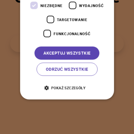
t
a
k
!
NIEZBĘDNE
WYDAJNOŚĆ
TARGETOWANIE
FUNKCJONALNOŚĆ
P
o
w
r
ó
t
d
o
s
t
r
o
n
y
g
ł
ó
w
n
e
j
AKCEPTUJ WSZYSTKIE
ODRZUĆ WSZYSTKIE
POKAŻ SZCZEGÓŁY