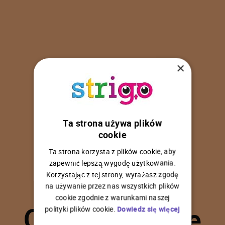
×
Ta strona używa plików
U
p
s
!
cookie
Ta strona korzysta z plików cookie, aby
zapewnić lepszą wygodę użytkowania.
Korzystając z tej strony, wyrażasz zgodę
na używanie przez nas wszystkich plików
C
o
ś
p
o
s
z
ł
o
n
i
e
cookie zgodnie z warunkami naszej
polityki plików cookie.
Dowiedz się więcej