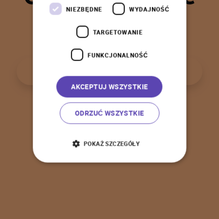
t
a
k
!
NIEZBĘDNE
WYDAJNOŚĆ
TARGETOWANIE
FUNKCJONALNOŚĆ
P
o
w
r
ó
t
d
o
s
t
r
o
n
y
g
ł
ó
w
n
e
j
AKCEPTUJ WSZYSTKIE
ODRZUĆ WSZYSTKIE
POKAŻ SZCZEGÓŁY