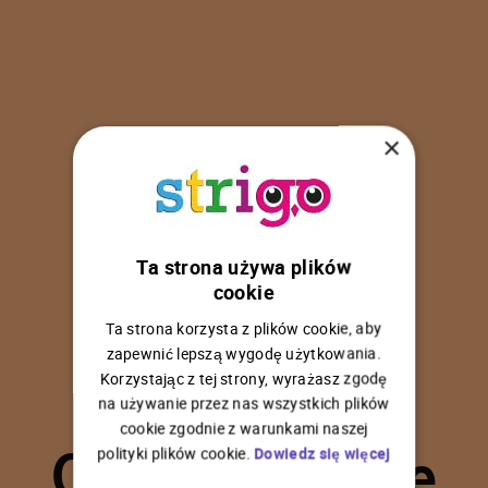
×
Ta strona używa plików
U
p
s
!
cookie
Ta strona korzysta z plików cookie, aby
zapewnić lepszą wygodę użytkowania.
Korzystając z tej strony, wyrażasz zgodę
na używanie przez nas wszystkich plików
C
o
ś
p
o
s
z
ł
o
n
i
e
cookie zgodnie z warunkami naszej
polityki plików cookie.
Dowiedz się więcej