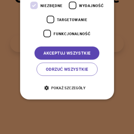
t
a
k
!
NIEZBĘDNE
WYDAJNOŚĆ
TARGETOWANIE
FUNKCJONALNOŚĆ
P
o
w
r
ó
t
d
o
s
t
r
o
n
y
g
ł
ó
w
n
e
j
AKCEPTUJ WSZYSTKIE
ODRZUĆ WSZYSTKIE
POKAŻ SZCZEGÓŁY