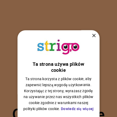
×
Ta strona używa plików
U
p
s
!
cookie
Ta strona korzysta z plików cookie, aby
zapewnić lepszą wygodę użytkowania.
Korzystając z tej strony, wyrażasz zgodę
na używanie przez nas wszystkich plików
C
o
ś
p
o
s
z
ł
o
n
i
e
cookie zgodnie z warunkami naszej
polityki plików cookie.
Dowiedz się więcej