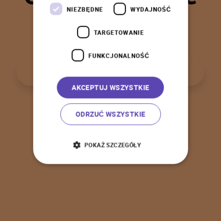
t
a
k
!
NIEZBĘDNE
WYDAJNOŚĆ
TARGETOWANIE
FUNKCJONALNOŚĆ
P
o
w
r
ó
t
d
o
s
t
r
o
n
y
g
ł
ó
w
n
e
j
AKCEPTUJ WSZYSTKIE
ODRZUĆ WSZYSTKIE
POKAŻ SZCZEGÓŁY