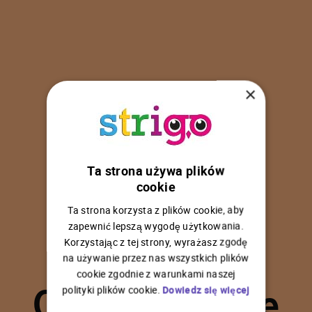
×
Ta strona używa plików
U
p
s
!
cookie
Ta strona korzysta z plików cookie, aby
zapewnić lepszą wygodę użytkowania.
Korzystając z tej strony, wyrażasz zgodę
na używanie przez nas wszystkich plików
C
o
ś
p
o
s
z
ł
o
n
i
e
cookie zgodnie z warunkami naszej
polityki plików cookie.
Dowiedz się więcej