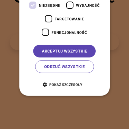
t
a
k
!
NIEZBĘDNE
WYDAJNOŚĆ
TARGETOWANIE
FUNKCJONALNOŚĆ
P
o
w
r
ó
t
d
o
s
t
r
o
n
y
g
ł
ó
w
n
e
j
AKCEPTUJ WSZYSTKIE
ODRZUĆ WSZYSTKIE
POKAŻ SZCZEGÓŁY