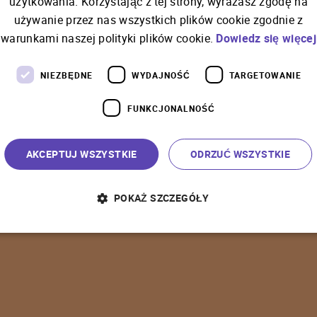
użytkowania. Korzystając z tej strony, wyrażasz zgodę na
używanie przez nas wszystkich plików cookie zgodnie z
C
o
ś
p
o
s
z
ł
o
n
i
e
t
a
k
warunkami naszej polityki plików cookie.
Dowiedz się więcej
NIEZBĘDNE
WYDAJNOŚĆ
TARGETOWANIE
FUNKCJONALNOŚĆ
P
o
w
r
ó
t
d
o
s
t
r
o
n
y
g
ł
ó
w
n
e
j
AKCEPTUJ WSZYSTKIE
ODRZUĆ WSZYSTKIE
POKAŻ SZCZEGÓŁY