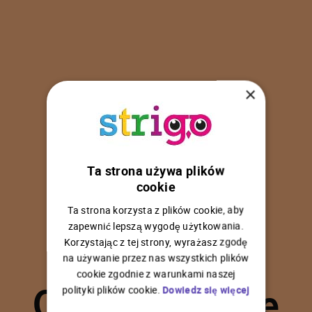
×
Ta strona używa plików
U
p
s
!
cookie
Ta strona korzysta z plików cookie, aby
zapewnić lepszą wygodę użytkowania.
Korzystając z tej strony, wyrażasz zgodę
na używanie przez nas wszystkich plików
C
o
ś
p
o
s
z
ł
o
n
i
e
cookie zgodnie z warunkami naszej
polityki plików cookie.
Dowiedz się więcej