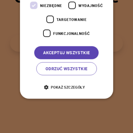
t
a
k
!
NIEZBĘDNE
WYDAJNOŚĆ
TARGETOWANIE
FUNKCJONALNOŚĆ
P
o
w
r
ó
t
d
o
s
t
r
o
n
y
g
ł
ó
w
n
e
j
AKCEPTUJ WSZYSTKIE
ODRZUĆ WSZYSTKIE
POKAŻ SZCZEGÓŁY