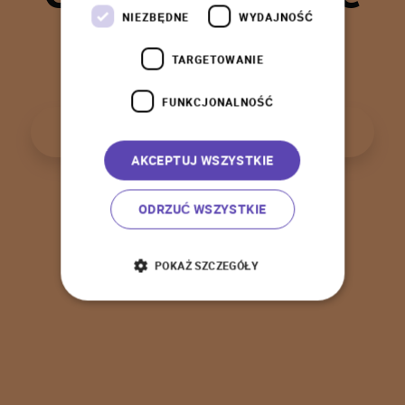
t
a
k
!
NIEZBĘDNE
WYDAJNOŚĆ
TARGETOWANIE
FUNKCJONALNOŚĆ
P
o
w
r
ó
t
d
o
s
t
r
o
n
y
g
ł
ó
w
n
e
j
AKCEPTUJ WSZYSTKIE
ODRZUĆ WSZYSTKIE
POKAŻ SZCZEGÓŁY