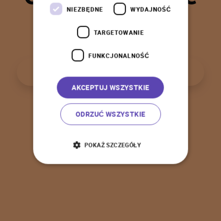
t
a
k
!
NIEZBĘDNE
WYDAJNOŚĆ
TARGETOWANIE
FUNKCJONALNOŚĆ
P
o
w
r
ó
t
d
o
s
t
r
o
n
y
g
ł
ó
w
n
e
j
AKCEPTUJ WSZYSTKIE
ODRZUĆ WSZYSTKIE
POKAŻ SZCZEGÓŁY