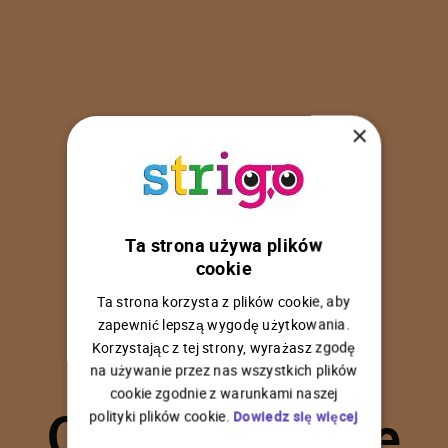
×
Ta strona używa plików
U
p
s
!
cookie
Ta strona korzysta z plików cookie, aby
zapewnić lepszą wygodę użytkowania.
Korzystając z tej strony, wyrażasz zgodę
na używanie przez nas wszystkich plików
C
o
ś
p
o
s
z
ł
o
n
i
e
cookie zgodnie z warunkami naszej
polityki plików cookie.
Dowiedz się więcej