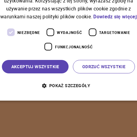
użytkowania. Korzystając z tej strony, wyrażasz zgodę na
używanie przez nas wszystkich plików cookie zgodnie z
C
o
ś
p
o
s
z
ł
o
n
i
e
t
a
k
warunkami naszej polityki plików cookie.
Dowiedz się więcej
NIEZBĘDNE
WYDAJNOŚĆ
TARGETOWANIE
FUNKCJONALNOŚĆ
P
o
w
r
ó
t
d
o
s
t
r
o
n
y
g
ł
ó
w
n
e
j
AKCEPTUJ WSZYSTKIE
ODRZUĆ WSZYSTKIE
POKAŻ SZCZEGÓŁY