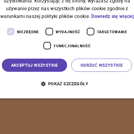
użytkowania. Korzystając z tej strony, wyrażasz zgodę na
używanie przez nas wszystkich plików cookie zgodnie z
C
o
ś
p
o
s
z
ł
o
n
i
e
t
a
k
warunkami naszej polityki plików cookie.
Dowiedz się więcej
NIEZBĘDNE
WYDAJNOŚĆ
TARGETOWANIE
FUNKCJONALNOŚĆ
P
o
w
r
ó
t
d
o
s
t
r
o
n
y
g
ł
ó
w
n
e
j
AKCEPTUJ WSZYSTKIE
ODRZUĆ WSZYSTKIE
POKAŻ SZCZEGÓŁY