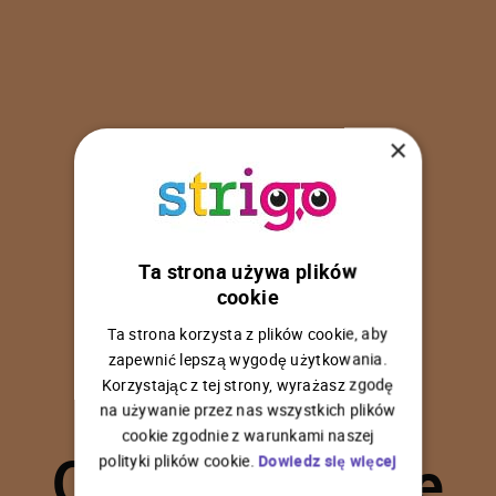
×
Ta strona używa plików
U
p
s
!
cookie
Ta strona korzysta z plików cookie, aby
zapewnić lepszą wygodę użytkowania.
Korzystając z tej strony, wyrażasz zgodę
na używanie przez nas wszystkich plików
C
o
ś
p
o
s
z
ł
o
n
i
e
cookie zgodnie z warunkami naszej
polityki plików cookie.
Dowiedz się więcej