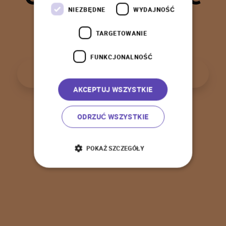
t
a
k
!
NIEZBĘDNE
WYDAJNOŚĆ
TARGETOWANIE
FUNKCJONALNOŚĆ
P
o
w
r
ó
t
d
o
s
t
r
o
n
y
g
ł
ó
w
n
e
j
AKCEPTUJ WSZYSTKIE
ODRZUĆ WSZYSTKIE
POKAŻ SZCZEGÓŁY