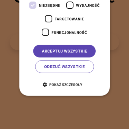
t
a
k
!
NIEZBĘDNE
WYDAJNOŚĆ
TARGETOWANIE
FUNKCJONALNOŚĆ
P
o
w
r
ó
t
d
o
s
t
r
o
n
y
g
ł
ó
w
n
e
j
AKCEPTUJ WSZYSTKIE
ODRZUĆ WSZYSTKIE
POKAŻ SZCZEGÓŁY