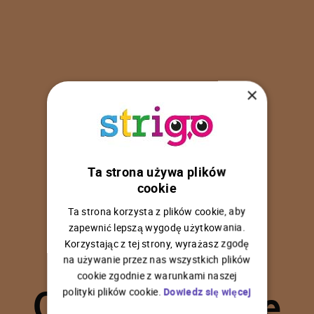
×
Ta strona używa plików
U
p
s
!
cookie
Ta strona korzysta z plików cookie, aby
zapewnić lepszą wygodę użytkowania.
Korzystając z tej strony, wyrażasz zgodę
na używanie przez nas wszystkich plików
C
o
ś
p
o
s
z
ł
o
n
i
e
cookie zgodnie z warunkami naszej
polityki plików cookie.
Dowiedz się więcej