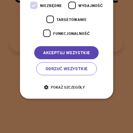
t
a
k
!
NIEZBĘDNE
WYDAJNOŚĆ
TARGETOWANIE
FUNKCJONALNOŚĆ
P
o
w
r
ó
t
d
o
s
t
r
o
n
y
g
ł
ó
w
n
e
j
AKCEPTUJ WSZYSTKIE
ODRZUĆ WSZYSTKIE
POKAŻ SZCZEGÓŁY