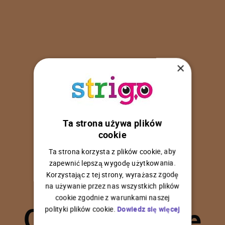
×
Ta strona używa plików
U
p
s
!
cookie
Ta strona korzysta z plików cookie, aby
zapewnić lepszą wygodę użytkowania.
Korzystając z tej strony, wyrażasz zgodę
na używanie przez nas wszystkich plików
C
o
ś
p
o
s
z
ł
o
n
i
e
cookie zgodnie z warunkami naszej
polityki plików cookie.
Dowiedz się więcej