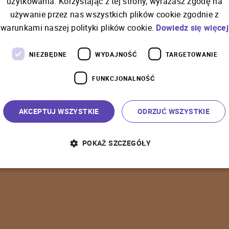
użytkowania. Korzystając z tej strony, wyrażasz zgodę na
używanie przez nas wszystkich plików cookie zgodnie z
C
o
ś
p
o
s
z
ł
o
n
i
e
t
a
k
warunkami naszej polityki plików cookie.
Dowiedz się więcej
NIEZBĘDNE
WYDAJNOŚĆ
TARGETOWANIE
FUNKCJONALNOŚĆ
P
o
w
r
ó
t
d
o
s
t
r
o
n
y
g
ł
ó
w
n
e
j
AKCEPTUJ WSZYSTKIE
ODRZUĆ WSZYSTKIE
POKAŻ SZCZEGÓŁY