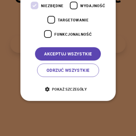
t
a
k
!
NIEZBĘDNE
WYDAJNOŚĆ
TARGETOWANIE
FUNKCJONALNOŚĆ
P
o
w
r
ó
t
d
o
s
t
r
o
n
y
g
ł
ó
w
n
e
j
AKCEPTUJ WSZYSTKIE
ODRZUĆ WSZYSTKIE
POKAŻ SZCZEGÓŁY