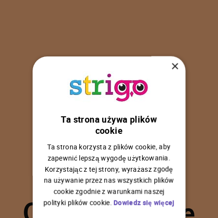
×
Ta strona używa plików
U
p
s
!
cookie
Ta strona korzysta z plików cookie, aby
zapewnić lepszą wygodę użytkowania.
Korzystając z tej strony, wyrażasz zgodę
na używanie przez nas wszystkich plików
C
o
ś
p
o
s
z
ł
o
n
i
e
cookie zgodnie z warunkami naszej
polityki plików cookie.
Dowiedz się więcej