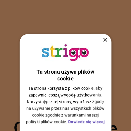
×
Ta strona używa plików
U
p
s
!
cookie
Ta strona korzysta z plików cookie, aby
zapewnić lepszą wygodę użytkowania.
Korzystając z tej strony, wyrażasz zgodę
na używanie przez nas wszystkich plików
C
o
ś
p
o
s
z
ł
o
n
i
e
cookie zgodnie z warunkami naszej
polityki plików cookie.
Dowiedz się więcej