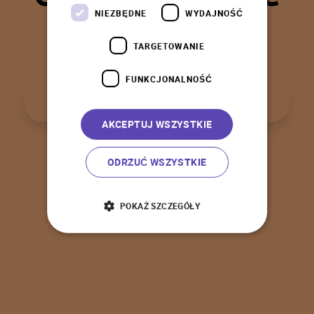
t
a
k
!
NIEZBĘDNE
WYDAJNOŚĆ
TARGETOWANIE
FUNKCJONALNOŚĆ
P
o
w
r
ó
t
d
o
s
t
r
o
n
y
g
ł
ó
w
n
e
j
AKCEPTUJ WSZYSTKIE
ODRZUĆ WSZYSTKIE
POKAŻ SZCZEGÓŁY