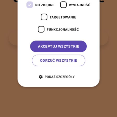
t
a
k
!
NIEZBĘDNE
WYDAJNOŚĆ
TARGETOWANIE
FUNKCJONALNOŚĆ
P
o
w
r
ó
t
d
o
s
t
r
o
n
y
g
ł
ó
w
n
e
j
AKCEPTUJ WSZYSTKIE
ODRZUĆ WSZYSTKIE
POKAŻ SZCZEGÓŁY