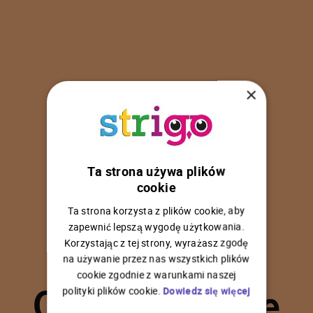
×
Ta strona używa plików
U
p
s
!
cookie
Ta strona korzysta z plików cookie, aby
zapewnić lepszą wygodę użytkowania.
Korzystając z tej strony, wyrażasz zgodę
na używanie przez nas wszystkich plików
C
o
ś
p
o
s
z
ł
o
n
i
e
cookie zgodnie z warunkami naszej
polityki plików cookie.
Dowiedz się więcej