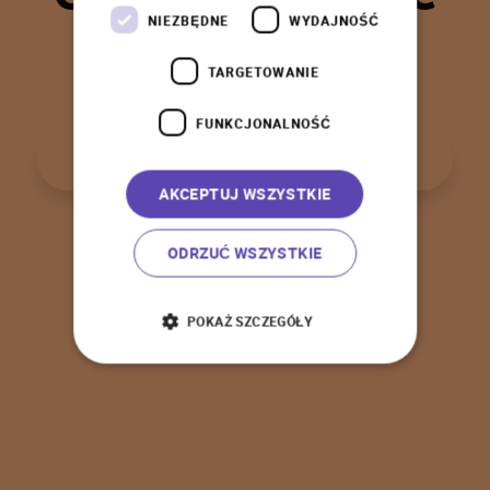
t
a
k
!
NIEZBĘDNE
WYDAJNOŚĆ
TARGETOWANIE
FUNKCJONALNOŚĆ
P
o
w
r
ó
t
d
o
s
t
r
o
n
y
g
ł
ó
w
n
e
j
AKCEPTUJ WSZYSTKIE
ODRZUĆ WSZYSTKIE
POKAŻ SZCZEGÓŁY