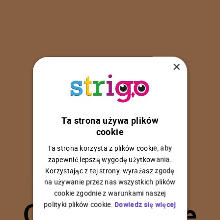
×
Ta strona używa plików
U
p
s
!
cookie
Ta strona korzysta z plików cookie, aby
zapewnić lepszą wygodę użytkowania.
Korzystając z tej strony, wyrażasz zgodę
na używanie przez nas wszystkich plików
C
o
ś
p
o
s
z
ł
o
n
i
e
cookie zgodnie z warunkami naszej
polityki plików cookie.
Dowiedz się więcej