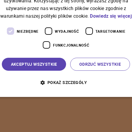
użytkowania. Korzystając z tej strony, wyrażasz zgodę na
używanie przez nas wszystkich plików cookie zgodnie z
C
o
ś
p
o
s
z
ł
o
n
i
e
t
a
k
warunkami naszej polityki plików cookie.
Dowiedz się więcej
NIEZBĘDNE
WYDAJNOŚĆ
TARGETOWANIE
FUNKCJONALNOŚĆ
P
o
w
r
ó
t
d
o
s
t
r
o
n
y
g
ł
ó
w
n
e
j
AKCEPTUJ WSZYSTKIE
ODRZUĆ WSZYSTKIE
POKAŻ SZCZEGÓŁY