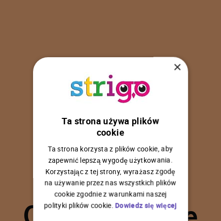
×
Ta strona używa plików
U
p
s
!
cookie
Ta strona korzysta z plików cookie, aby
zapewnić lepszą wygodę użytkowania.
Korzystając z tej strony, wyrażasz zgodę
na używanie przez nas wszystkich plików
C
o
ś
p
o
s
z
ł
o
n
i
e
cookie zgodnie z warunkami naszej
polityki plików cookie.
Dowiedz się więcej