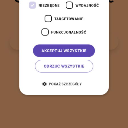
t
a
k
!
NIEZBĘDNE
WYDAJNOŚĆ
TARGETOWANIE
FUNKCJONALNOŚĆ
P
o
w
r
ó
t
d
o
s
t
r
o
n
y
g
ł
ó
w
n
e
j
AKCEPTUJ WSZYSTKIE
ODRZUĆ WSZYSTKIE
POKAŻ SZCZEGÓŁY