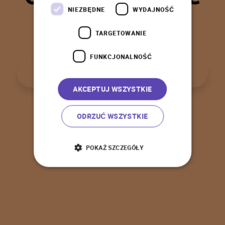
t
a
k
!
NIEZBĘDNE
WYDAJNOŚĆ
TARGETOWANIE
FUNKCJONALNOŚĆ
P
o
w
r
ó
t
d
o
s
t
r
o
n
y
g
ł
ó
w
n
e
j
AKCEPTUJ WSZYSTKIE
ODRZUĆ WSZYSTKIE
POKAŻ SZCZEGÓŁY