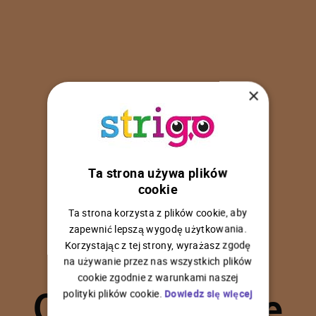
×
Ta strona używa plików
U
p
s
!
cookie
Ta strona korzysta z plików cookie, aby
zapewnić lepszą wygodę użytkowania.
Korzystając z tej strony, wyrażasz zgodę
na używanie przez nas wszystkich plików
C
o
ś
p
o
s
z
ł
o
n
i
e
cookie zgodnie z warunkami naszej
polityki plików cookie.
Dowiedz się więcej