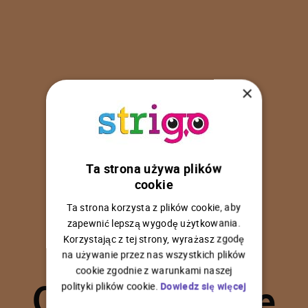
×
Ta strona używa plików
U
p
s
!
cookie
Ta strona korzysta z plików cookie, aby
zapewnić lepszą wygodę użytkowania.
Korzystając z tej strony, wyrażasz zgodę
na używanie przez nas wszystkich plików
C
o
ś
p
o
s
z
ł
o
n
i
e
cookie zgodnie z warunkami naszej
polityki plików cookie.
Dowiedz się więcej