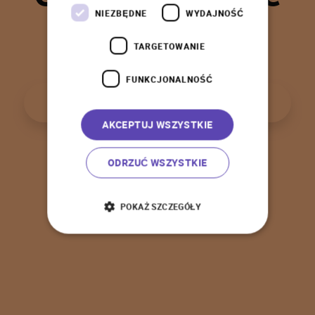
t
a
k
!
NIEZBĘDNE
WYDAJNOŚĆ
TARGETOWANIE
FUNKCJONALNOŚĆ
P
o
w
r
ó
t
d
o
s
t
r
o
n
y
g
ł
ó
w
n
e
j
AKCEPTUJ WSZYSTKIE
ODRZUĆ WSZYSTKIE
POKAŻ SZCZEGÓŁY