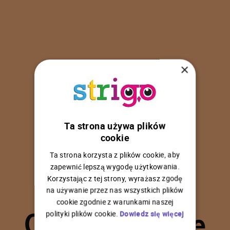
×
Ta strona używa plików
U
p
s
!
cookie
Ta strona korzysta z plików cookie, aby
zapewnić lepszą wygodę użytkowania.
Korzystając z tej strony, wyrażasz zgodę
na używanie przez nas wszystkich plików
C
o
ś
p
o
s
z
ł
o
n
i
e
cookie zgodnie z warunkami naszej
polityki plików cookie.
Dowiedz się więcej