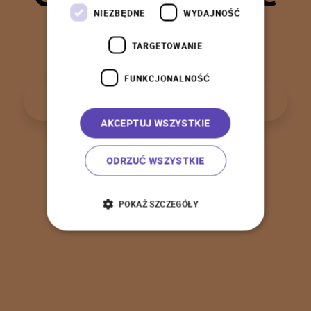
t
a
k
!
NIEZBĘDNE
WYDAJNOŚĆ
TARGETOWANIE
FUNKCJONALNOŚĆ
P
o
w
r
ó
t
d
o
s
t
r
o
n
y
g
ł
ó
w
n
e
j
AKCEPTUJ WSZYSTKIE
ODRZUĆ WSZYSTKIE
POKAŻ SZCZEGÓŁY